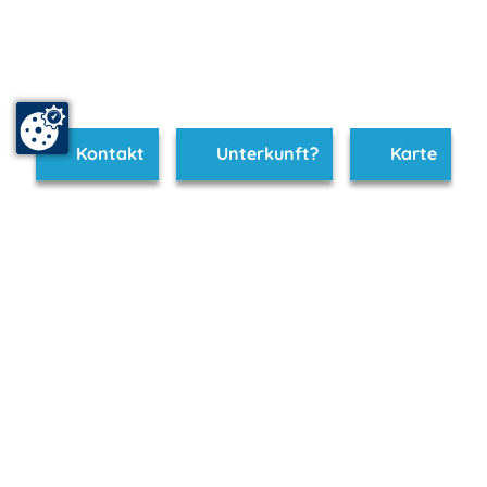
Kontakt
Unterkunft?
Karte
www.goehren.m-vp.de ist Teil von
mvp.de - Urlaub & Freizeit
© 2026
MANET Marketing GmbH